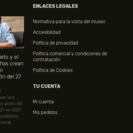
ENLACES LEGALES
Normativa para la visita del museo
Accesibilidad
Política de privacidad
Política comercial y condiciones de
eto y el
contratación
ñas crean
el
Política de Cookies
ón del 27
TU CUENTA
l
ean una
Mi cuenta
os actos del
 27 en 2027.
Mis pedidos
ta plástico
ional.