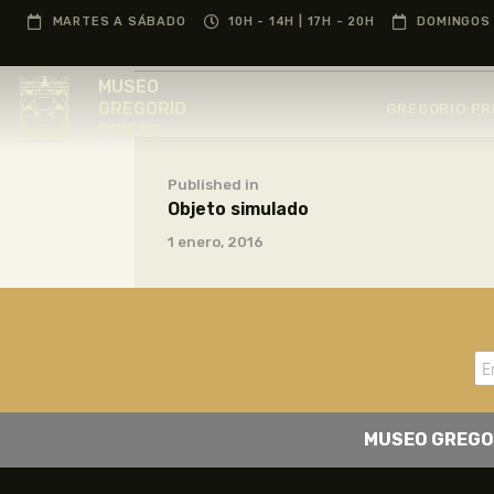
MARTES A SÁBADO
10H - 14H | 17H - 20H
DOMINGOS 
MUSEO
GREGORIO
GREGORIO PR
PRIETO
Published in
Objeto simulado
1 enero, 2016
MUSEO GREGO