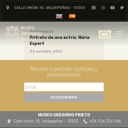
CALLE UNIÓN, 10. VALDEPEÑAS - 13300
MUSEO
GREGORIO
MUSEO
PRIETO
Published in
GREGORIO
Retrato de una actriz. Núria
PRIETO
Espert
GREGORIO PRIETO
22 octubre, 2021
MUSEO
ARCHIVO
Recibe nuestras noticias y
CERTAMEN DE DIBUJO
promociones
FUNDACIÓN
TIENDA
NOTICIAS
MUSEO GREGORIO PRIETO
Calle Unión, 10. Valdepeñas - 13300
+34 926 324 965