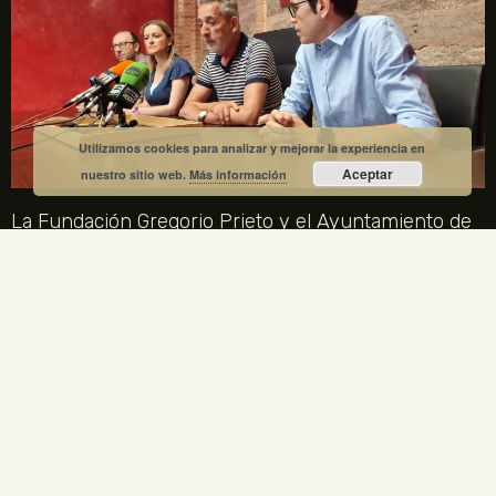
Utilizamos cookies para analizar y mejorar la experiencia en
Aceptar
nuestro sitio web.
Más información
La Fundación Gregorio Prieto y el Ayuntamiento de
Valdepeñas crean una comisión mixta para el
centenario de la Generación del 27
1 julio, 2026
No hay comentarios
La Fundación Gregorio Prieto y el Ayuntamiento de Valdepeñas
crean una comisión mixta para coordinar los actos del centenario
de la Generación del 27 en 2027. Gregorio Prieto es el único
artista plástico representado en la Comisión Nacional.
LEER MÁS »
ENLACES LEGALES