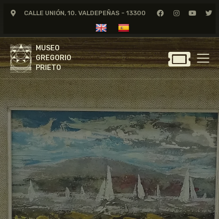
CALLE UNIÓN, 10. VALDEPEÑAS - 13300
MUSEO
GREGORIO
MUSEO
PRIETO
GREGORIO
PRIETO
GREGORIO PRIETO
MUSEO
ARCHIVO
CERTAMEN DE DIBUJO
FUNDACIÓN
TIENDA
NOTICIAS