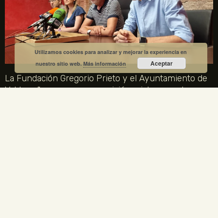
Utilizamos cookies para analizar y mejorar la experiencia en
Aceptar
nuestro sitio web.
Más información
La Fundación Gregorio Prieto y el Ayuntamiento de
Valdepeñas crean una comisión mixta para el
centenario de la Generación del 27
1 julio, 2026
No hay comentarios
La Fundación Gregorio Prieto y el Ayuntamiento de Valdepeñas
crean una comisión mixta para coordinar los actos del centenario
de la Generación del 27 en 2027. Gregorio Prieto es el único
artista plástico representado en la Comisión Nacional.
LEER MÁS »
ENLACES LEGALES