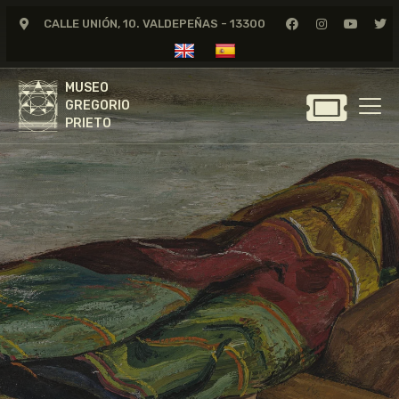
CALLE UNIÓN, 10. VALDEPEÑAS - 13300
MUSEO
GREGORIO
MUSEO
PRIETO
GREGORIO
PRIETO
GREGORIO PRIETO
MUSEO
ARCHIVO
CERTAMEN DE DIBUJO
FUNDACIÓN
TIENDA
NOTICIAS