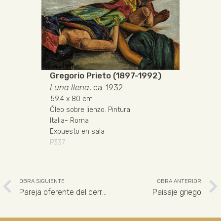
Gregorio Prieto (1897-1992)
Luna llena
, ca. 1932
59.4
x 80 cm
Óleo sobre lienzo
.
Pintura
Italia
-
Roma
Expuesto en sala
P337
OBRA SIGUIENTE
OBRA ANTERIOR
Pareja oferente del cerro de los Santos
Paisaje griego