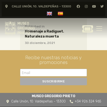
CALLE UNIÓN, 10. VALDEPEÑAS - 13300
MUSEO
GREGORIO
MUSEO
PRIETO
Published in
GREGORIO
Homenaje a Radiguet.
PRIETO
Naturaleza muerta
GREGORIO PRIETO
30 diciembre, 2021
MUSEO
ARCHIVO
Recibe nuestras noticias y
CERTAMEN DE DIBUJO
promociones
FUNDACIÓN
TIENDA
NOTICIAS
MUSEO GREGORIO PRIETO
Calle Unión, 10. Valdepeñas - 13300
+34 926 324 965