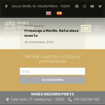
CALLE UNIÓN, 10. VALDEPEÑAS - 13300
MUSEO
GREGORIO
MUSEO
PRIETO
Published in
GREGORIO
Homenaje a Murillo. Naturaleza
PRIETO
muerta
GREGORIO PRIETO
30 diciembre, 2021
MUSEO
ARCHIVO
Recibe nuestras noticias y
CERTAMEN DE DIBUJO
promociones
FUNDACIÓN
TIENDA
NOTICIAS
MUSEO GREGORIO PRIETO
Calle Unión, 10. Valdepeñas - 13300
+34 926 324 965