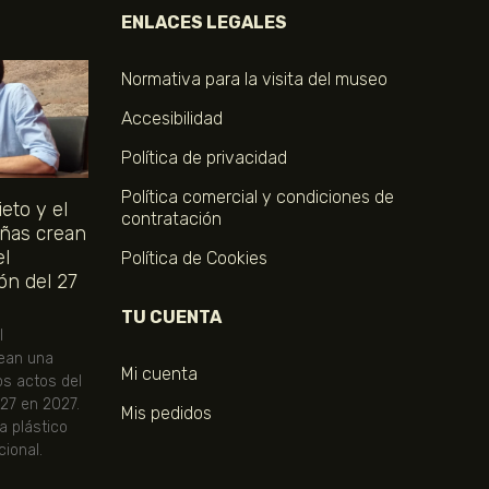
ENLACES LEGALES
Normativa para la visita del museo
Accesibilidad
Política de privacidad
Política comercial y condiciones de
eto y el
contratación
ñas crean
el
Política de Cookies
ón del 27
TU CUENTA
l
ean una
Mi cuenta
os actos del
 27 en 2027.
Mis pedidos
ta plástico
ional.