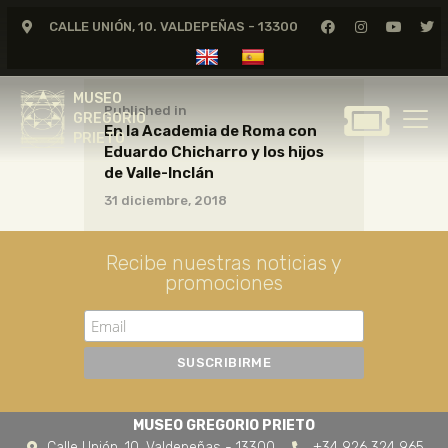
CALLE UNIÓN, 10. VALDEPEÑAS - 13300
MUSEO
GREGORIO
MUSEO
PRIETO
Published in
GREGORIO
En la Academia de Roma con
PRIETO
Eduardo Chicharro y los hijos
GREGORIO PRIETO
de Valle-Inclán
MUSEO
31 diciembre, 2018
ARCHIVO
CERTAMEN DE DIBUJO
Recibe nuestras noticias y
promociones
FUNDACIÓN
TIENDA
NOTICIAS
MUSEO GREGORIO PRIETO
Calle Unión, 10. Valdepeñas - 13300
+34 926 324 965