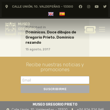
CALLE UNIÓN, 10. VALDEPEÑAS - 13300
MUSEO
GREGORIO
MUSEO
PRIETO
Published in
GREGORIO
Dominicos. Doce dibujos de
PRIETO
Gregorio Prieto. Dominico
GREGORIO PRIETO
rezando
MUSEO
15 agosto, 2017
ARCHIVO
CERTAMEN DE DIBUJO
Recibe nuestras noticias y
promociones
FUNDACIÓN
TIENDA
NOTICIAS
MUSEO GREGORIO PRIETO
Calle Unión, 10. Valdepeñas - 13300
+34 926 324 965