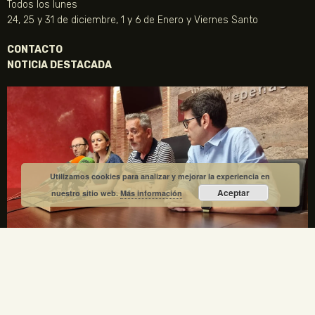
Todos los lunes
24, 25 y 31 de diciembre, 1 y 6 de Enero y Viernes Santo
CONTACTO
NOTICIA DESTACADA
Utilizamos cookies para analizar y mejorar la experiencia en
Aceptar
nuestro sitio web.
Más información
La Fundación Gregorio Prieto y el Ayuntamiento de
Valdepeñas crean una comisión mixta para el
centenario de la Generación del 27
1 julio, 2026
No hay comentarios