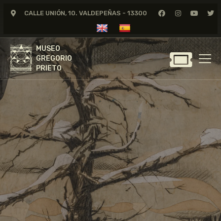
CALLE UNIÓN, 10. VALDEPEÑAS - 13300
MUSEO
GREGORIO
MUSEO
PRIETO
GREGORIO
PRIETO
GREGORIO PRIETO
MUSEO
ARCHIVO
CERTAMEN DE DIBUJO
FUNDACIÓN
TIENDA
NOTICIAS