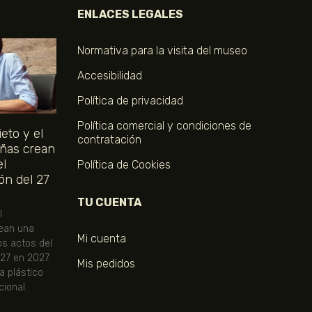
ENLACES LEGALES
Normativa para la visita del museo
Accesibilidad
Política de privacidad
Política comercial y condiciones de
eto y el
contratación
ñas crean
el
Política de Cookies
ón del 27
TU CUENTA
l
ean una
Mi cuenta
os actos del
 27 en 2027.
Mis pedidos
ta plástico
ional.