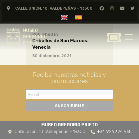
CALLE UNIÓN, 10. VALDEPEÑAS - 13300
MUSEO
GREGORIO
MUSEO
PRIETO
Published in
GREGORIO
Caballos de San Marcos.
PRIETO
Venecia
GREGORIO PRIETO
30 diciembre, 2021
MUSEO
ARCHIVO
Recibe nuestras noticias y
CERTAMEN DE DIBUJO
promociones
FUNDACIÓN
TIENDA
NOTICIAS
MUSEO GREGORIO PRIETO
Calle Unión, 10. Valdepeñas - 13300
+34 926 324 965