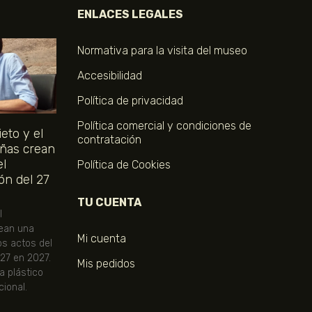
ENLACES LEGALES
Normativa para la visita del museo
Accesibilidad
Política de privacidad
Política comercial y condiciones de
eto y el
contratación
ñas crean
el
Política de Cookies
ón del 27
TU CUENTA
l
ean una
Mi cuenta
os actos del
 27 en 2027.
Mis pedidos
ta plástico
ional.