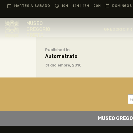
MARTES A SÁBADO
10H - 14H | 17H - 20H
DOMINGOS 
MUSEO
GREGORIO
GREGORIO PR
PRIETO
Published in
Autorretrato
31 diciembre, 2018
MUSEO GREGO