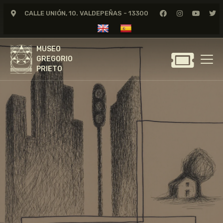
CALLE UNIÓN, 10. VALDEPEÑAS - 13300
MUSEO
GREGORIO
MUSEO
PRIETO
GREGORIO
PRIETO
GREGORIO PRIETO
MUSEO
ARCHIVO
CERTAMEN DE DIBUJO
FUNDACIÓN
TIENDA
NOTICIAS