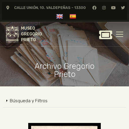
CALLE UNIÓN, 10. VALDEPEÑAS - 13300
MUSEO
GREGORIO
MUSEO
PRIETO
GREGORIO
PRIETO
GREGORIO PRIETO
MUSEO
Archivo Gregorio
ARCHIVO
Prieto
CERTAMEN DE DIBUJO
FUNDACIÓN
TIENDA
Búsqueda y Filtros
NOTICIAS