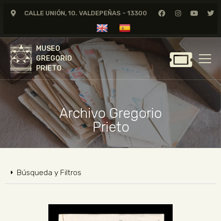
CALLE UNIÓN, 10. VALDEPEÑAS - 13300
MUSEO
GREGORIO
MUSEO
PRIETO
GREGORIO
PRIETO
GREGORIO PRIETO
MUSEO
Archivo Gregorio
ARCHIVO
Prieto
CERTAMEN DE DIBUJO
FUNDACIÓN
TIENDA
Búsqueda y Filtros
NOTICIAS