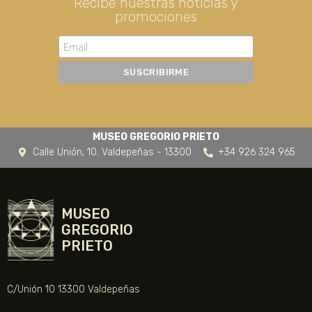
Recibe nuestras noticias y
promociones
MUSEO GREGORIO PRIETO
Calle Unión, 10. Valdepeñas - 13300
+34 926 324 965
MUSEO
GREGORIO
PRIETO
C/Unión 10 13300 Valdepeñas