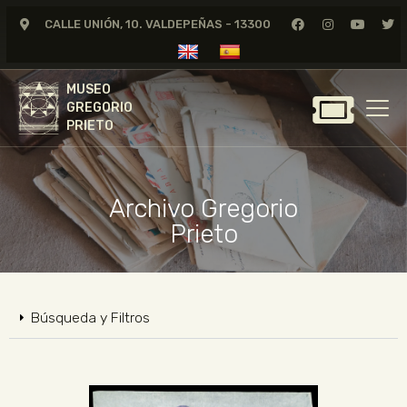
CALLE UNIÓN, 10. VALDEPEÑAS - 13300
MUSEO
GREGORIO
MUSEO
PRIETO
GREGORIO
PRIETO
GREGORIO PRIETO
MUSEO
Archivo Gregorio
ARCHIVO
Prieto
CERTAMEN DE DIBUJO
FUNDACIÓN
TIENDA
Búsqueda y Filtros
NOTICIAS