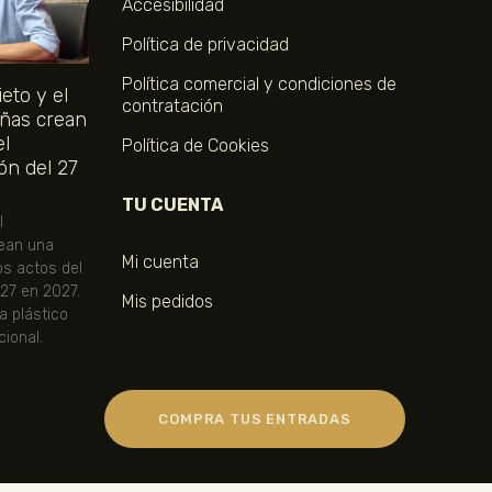
Accesibilidad
Política de privacidad
Política comercial y condiciones de
eto y el
contratación
ñas crean
el
Política de Cookies
ón del 27
TU CUENTA
l
ean una
Mi cuenta
os actos del
 27 en 2027.
Mis pedidos
ta plástico
ional.
COMPRA TUS ENTRADAS