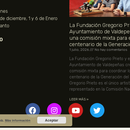
unes
 de diciembre, 1 y 6 de Enero
La Fundación Gregorio Pri
Santo
Ayuntamiento de Valdepe
una comisión mixta para 
O
centenario de la Generaci
1 julio, 2026
No hay comentarios
La Fundación Gregorio Prieto y e
Ayuntamiento de Valdepeñas cr
comisión mixta para coordinar l
centenario de la Generación del
Gregorio Prieto es el único artis
representado en la Comisión Nac
LEER MÁS »
Aceptar
web.
Más información