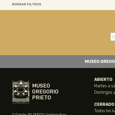
BORRAR FILTROS
MUSEO GREGO
ABIERTO
MUSEO
Martes a sá
GREGORIO
Domingos y 
PRIETO
CERRADO
Todos los l
C/Unión 10 13300 Valdepeñas