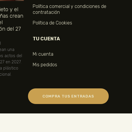
Política comercial y condiciones de
eto y el
contratación
ñas crean
el
Política de Cookies
ón del 27
TU CUENTA
l
ean una
Mi cuenta
os actos del
 27 en 2027.
Mis pedidos
ta plástico
ional.
COMPRA TUS ENTRADAS