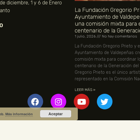
 de diciembre, 1 y 6 de Enero
La Fundación Gregorio Pri
Santo
Ayuntamiento de Valdepe
una comisión mixta para 
O
centenario de la Generaci
1 julio, 2026
No hay comentarios
La Fundación Gregorio Prieto y e
Ayuntamiento de Valdepeñas cr
comisión mixta para coordinar l
centenario de la Generación del
Gregorio Prieto es el único artis
representado en la Comisión Nac
LEER MÁS »
Aceptar
web.
Más información