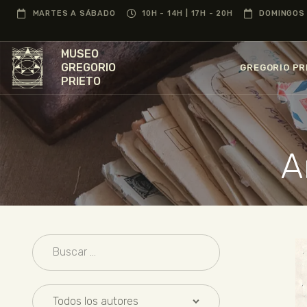
MARTES A SÁBADO
10H - 14H | 17H - 20H
DOMINGOS 
MUSEO
GREGORIO
GREGORIO PR
PRIETO
A