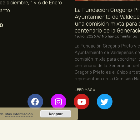
 de diciembre, 1 y 6 de Enero
La Fundación Gregorio Pri
Santo
Ayuntamiento de Valdepe
una comisión mixta para 
O
centenario de la Generaci
1 julio, 2026
No hay comentarios
La Fundación Gregorio Prieto y e
Ayuntamiento de Valdepeñas cr
comisión mixta para coordinar l
centenario de la Generación del
Gregorio Prieto es el único artis
representado en la Comisión Nac
LEER MÁS »
Aceptar
web.
Más información