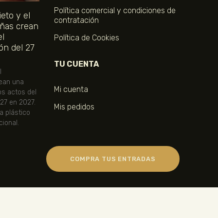
Política comercial y condiciones de
eto y el
contratación
ñas crean
el
Política de Cookies
ón del 27
TU CUENTA
l
ean una
Mi cuenta
os actos del
 27 en 2027.
Mis pedidos
ta plástico
ional.
COMPRA TUS ENTRADAS