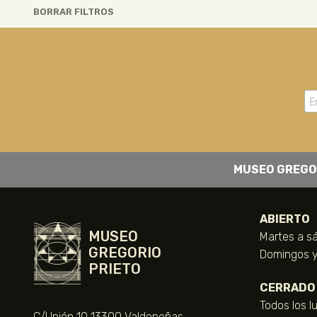
BORRAR FILTROS
MUSEO GREGO
ABIERTO
MUSEO
Martes a sá
GREGORIO
Domingos y 
PRIETO
CERRADO
Todos los l
C/Unión 10 13300 Valdepeñas