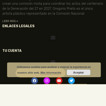
crean una comisión mixta para coordinar los actos del centenario
de la Generación del 27 en 2027. Gregorio Prieto es el único
artista plástico representado en la Comisión Nacional.
LEER MÁS »
ENLACES LEGALES
TU CUENTA
Utilizamos cookies para analizar y mejorar la experiencia en
Aceptar
nuestro sitio web.
Más información
VISITA NUESTRA TIENDA
COMPRA TUS ENTRADAS