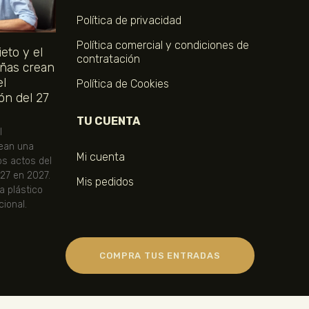
Política de privacidad
Política comercial y condiciones de
eto y el
contratación
ñas crean
el
Política de Cookies
ón del 27
TU CUENTA
l
ean una
Mi cuenta
os actos del
 27 en 2027.
Mis pedidos
ta plástico
ional.
COMPRA TUS ENTRADAS