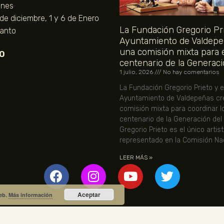
unes
 de diciembre, 1 y 6 de Enero
La Fundación Gregorio Pri
Santo
Ayuntamiento de Valdepe
una comisión mixta para 
O
centenario de la Generaci
1 julio, 2026
No hay comentarios
La Fundación Gregorio Prieto y e
Ayuntamiento de Valdepeñas cr
comisión mixta para coordinar l
centenario de la Generación del
Gregorio Prieto es el único artis
representado en la Comisión Nac
LEER MÁS »
Aceptar
web.
Más información