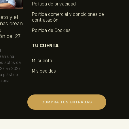
Política de privacidad
Política comercial y condiciones de
eto y el
contratación
ñas crean
el
Política de Cookies
ón del 27
TU CUENTA
l
ean una
Mi cuenta
os actos del
 27 en 2027.
Mis pedidos
ta plástico
ional.
COMPRA TUS ENTRADAS