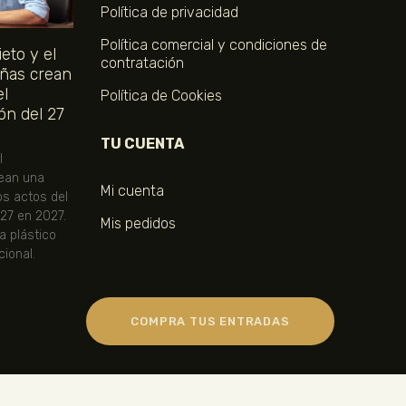
Política de privacidad
Política comercial y condiciones de
eto y el
contratación
ñas crean
el
Política de Cookies
ón del 27
TU CUENTA
l
ean una
Mi cuenta
os actos del
 27 en 2027.
Mis pedidos
ta plástico
ional.
COMPRA TUS ENTRADAS