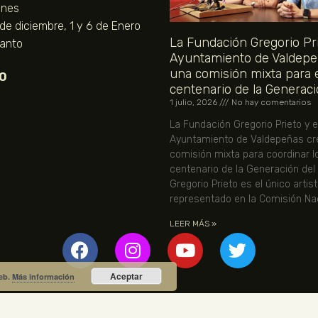
unes
 de diciembre, 1 y 6 de Enero
La Fundación Gregorio Pri
Santo
Ayuntamiento de Valdepe
una comisión mixta para 
O
centenario de la Generaci
1 julio, 2026
No hay comentarios
La Fundación Gregorio Prieto y e
Ayuntamiento de Valdepeñas cr
comisión mixta para coordinar l
centenario de la Generación del
Gregorio Prieto es el único artis
representado en la Comisión Nac
LEER MÁS »
Aceptar
web.
Más información