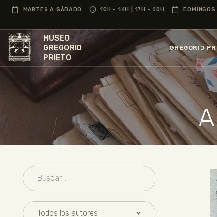
MARTES A SÁBADO
10H - 14H | 17H - 20H
DOMINGOS 
MUSEO
GREGORIO
GREGORIO PR
PRIETO
A