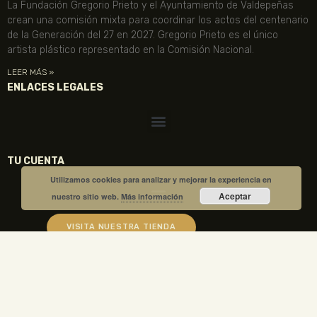
La Fundación Gregorio Prieto y el Ayuntamiento de Valdepeñas
crean una comisión mixta para coordinar los actos del centenario
de la Generación del 27 en 2027. Gregorio Prieto es el único
artista plástico representado en la Comisión Nacional.
LEER MÁS »
ENLACES LEGALES
TU CUENTA
Utilizamos cookies para analizar y mejorar la experiencia en
Aceptar
nuestro sitio web.
Más información
VISITA NUESTRA TIENDA
COMPRA TUS ENTRADAS