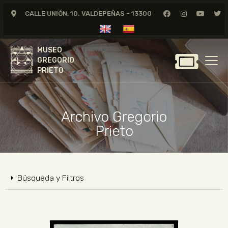
CALLE UNIÓN, 10. VALDEPEÑAS - 13300
MUSEO
GREGORIO
MUSEO
PRIETO
GREGORIO
PRIETO
GREGORIO PRIETO
MUSEO
Archivo Gregorio
ARCHIVO
Prieto
CERTAMEN DE DIBUJO
FUNDACIÓN
TIENDA
Búsqueda y Filtros
NOTICIAS