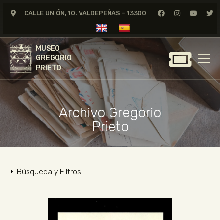
CALLE UNIÓN, 10. VALDEPEÑAS - 13300
MUSEO
GREGORIO
MUSEO
PRIETO
GREGORIO
PRIETO
GREGORIO PRIETO
MUSEO
Archivo Gregorio
ARCHIVO
Prieto
CERTAMEN DE DIBUJO
FUNDACIÓN
TIENDA
Búsqueda y Filtros
NOTICIAS