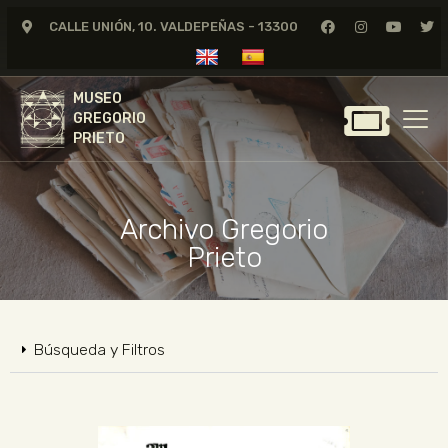
CALLE UNIÓN, 10. VALDEPEÑAS - 13300
MUSEO
GREGORIO
MUSEO
PRIETO
GREGORIO
PRIETO
GREGORIO PRIETO
MUSEO
Archivo Gregorio
ARCHIVO
Prieto
CERTAMEN DE DIBUJO
FUNDACIÓN
TIENDA
Búsqueda y Filtros
NOTICIAS