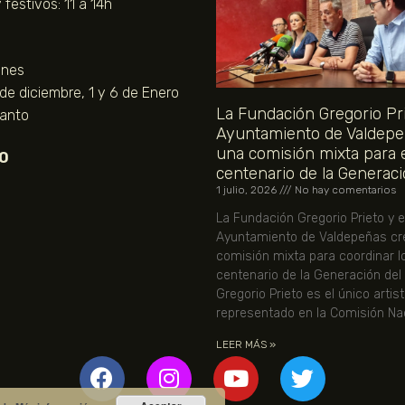
festivos: 11 a 14h
unes
 de diciembre, 1 y 6 de Enero
La Fundación Gregorio Pri
Santo
Ayuntamiento de Valdepe
una comisión mixta para 
O
centenario de la Generaci
1 julio, 2026
No hay comentarios
La Fundación Gregorio Prieto y e
Ayuntamiento de Valdepeñas cr
comisión mixta para coordinar l
centenario de la Generación del
Gregorio Prieto es el único artis
representado en la Comisión Nac
LEER MÁS »