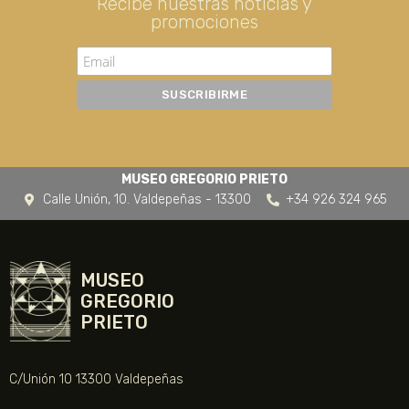
Recibe nuestras noticias y
promociones
MUSEO GREGORIO PRIETO
Calle Unión, 10. Valdepeñas - 13300
+34 926 324 965
MUSEO
GREGORIO
PRIETO
C/Unión 10 13300 Valdepeñas