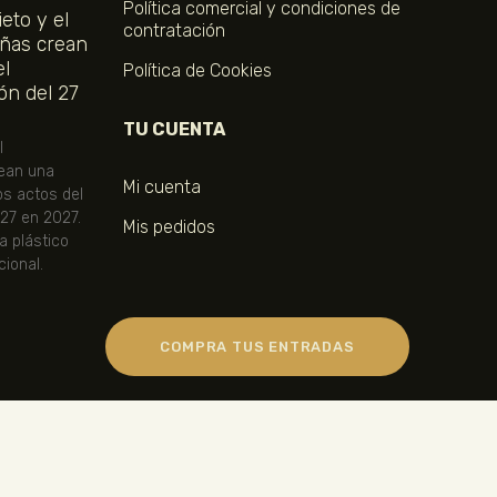
Política comercial y condiciones de
eto y el
contratación
ñas crean
el
Política de Cookies
ón del 27
TU CUENTA
l
ean una
Mi cuenta
os actos del
 27 en 2027.
Mis pedidos
ta plástico
ional.
COMPRA TUS ENTRADAS