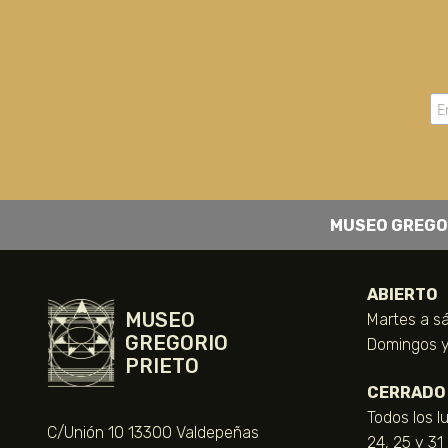
MUSEO GREGO
ABIERTO
MUSEO
Martes a sá
GREGORIO
Domingos y 
PRIETO
CERRADO
Todos los l
C/Unión 10 13300 Valdepeñas
24, 25 y 31