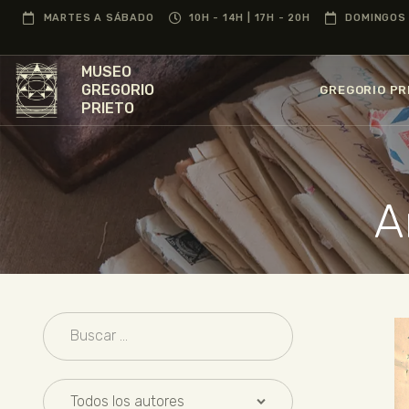
MARTES A SÁBADO
10H - 14H | 17H - 20H
DOMINGOS 
MUSEO
GREGORIO
GREGORIO PR
PRIETO
A