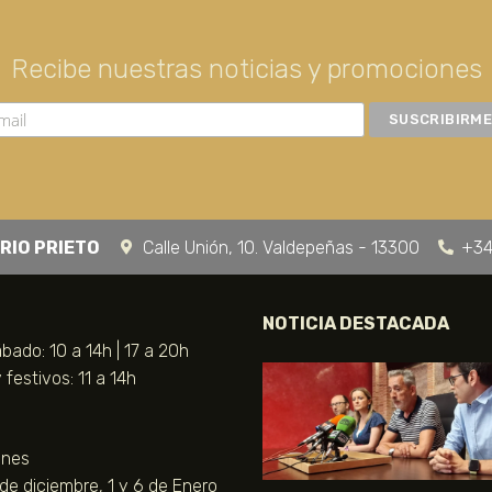
Recibe nuestras noticias y promociones
RIO PRIETO
Calle Unión, 10. Valdepeñas - 13300
+34
NOTICIA DESTACADA
bado: 10 a 14h | 17 a 20h
festivos: 11 a 14h
unes
 de diciembre, 1 y 6 de Enero