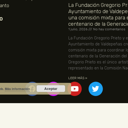
La Fundación Gregorio Pri
Santo
Ayuntamiento de Valdepe
una comisión mixta para 
O
centenario de la Generaci
1 julio, 2026
No hay comentarios
La Fundación Gregorio Prieto y e
Ayuntamiento de Valdepeñas cr
comisión mixta para coordinar l
centenario de la Generación del
Gregorio Prieto es el único artis
representado en la Comisión Nac
LEER MÁS »
Aceptar
web.
Más información