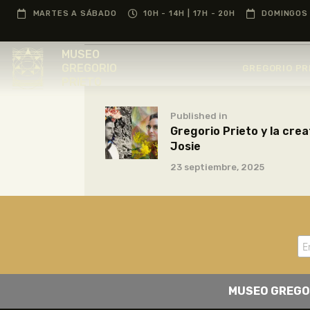
MARTES A SÁBADO
10H - 14H | 17H - 20H
DOMINGOS 
MUSEO
GREGORIO
GREGORIO PR
PRIETO
Published in
Gregorio Prieto y la creat
Josie
23 septiembre, 2025
MUSEO GREGO