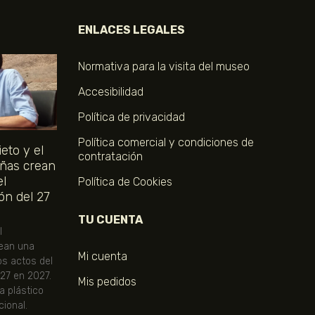
ENLACES LEGALES
Normativa para la visita del museo
Accesibilidad
Política de privacidad
Política comercial y condiciones de
eto y el
contratación
ñas crean
el
Política de Cookies
ón del 27
TU CUENTA
l
ean una
Mi cuenta
os actos del
 27 en 2027.
Mis pedidos
ta plástico
ional.