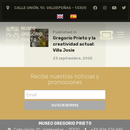
CALLE UNIÓN, 10. VALDEPEÑAS - 13300
MUSEO
GREGORIO
MUSEO
PRIETO
Published in
GREGORIO
Gregorio Prieto y la
PRIETO
creatividad actual:
GREGORIO PRIETO
Villa Josie
MUSEO
23 septiembre, 2025
ARCHIVO
CERTAMEN DE DIBUJO
Recibe nuestras noticias y
promociones
FUNDACIÓN
TIENDA
NOTICIAS
MUSEO GREGORIO PRIETO
Calle Unión, 10. Valdepeñas - 13300
+34 926 324 965