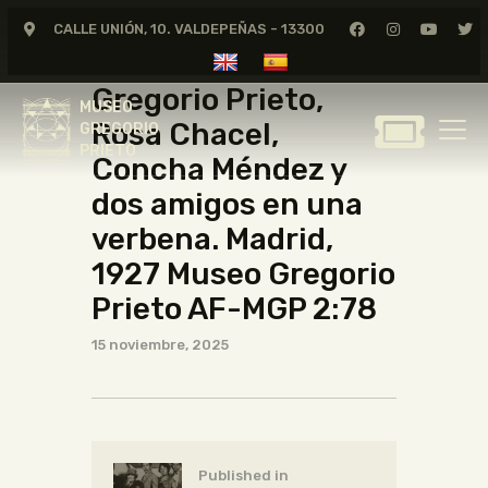
Maruja Mallo, Gregorio Prieto, Rosa Chacel, Concha Méndez y dos
CALLE UNIÓN, 10. VALDEPEÑAS - 13300
amigos en una verbena. Madrid, 1927
Maruja Mallo,
MUSEO
GREGORIO
Gregorio Prieto,
MUSEO
PRIETO
Rosa Chacel,
GREGORIO
PRIETO
Concha Méndez y
GREGORIO PRIETO
dos amigos en una
MUSEO
verbena. Madrid,
ARCHIVO
1927 Museo Gregorio
CERTAMEN DE DIBUJO
Prieto AF-MGP 2:78
FUNDACIÓN
15 noviembre, 2025
TIENDA
NOTICIAS
Published in