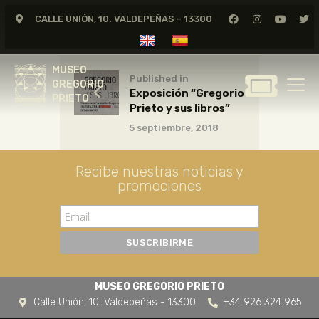
CALLE UNIÓN, 10. VALDEPEÑAS - 13300
MUSEO
GREGORIO
MUSEO
PRIETO
Published in
GREGORIO
Exposición “Gregorio
PRIETO
Prieto y sus libros”
GREGORIO PRIETO
5 septiembre, 2018
MUSEO
ARCHIVO
Recibe nuestras noticias y
CERTAMEN DE DIBUJO
promociones
FUNDACIÓN
TIENDA
NOTICIAS
MUSEO GREGORIO PRIETO
Calle Unión, 10. Valdepeñas - 13300
+34 926 324 965