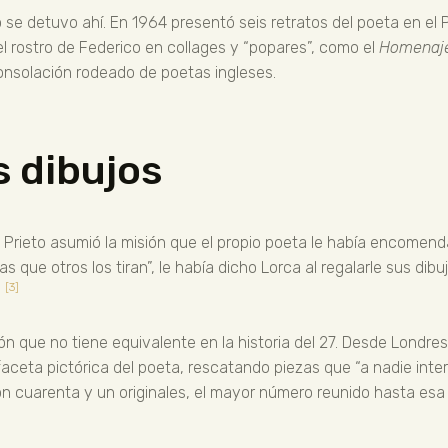
o se detuvo ahí. En 1964 presentó seis retratos del poeta en el
l rostro de Federico en collages y “popares”, como el
Homenaje
Consolación rodeado de poetas ingleses.
s dibujos
, Prieto asumió la misión que el propio poeta le había encomen
as que otros los tiran”, le había dicho Lorca al regalarle sus di
[3]
”
n que no tiene equivalente en la historia del 27. Desde Londre
aceta pictórica del poeta, rescatando piezas que “a nadie int
on cuarenta y un originales, el mayor número reunido hasta esa 