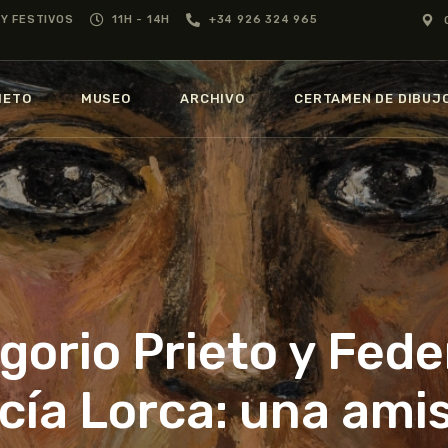
GREGORIO PRIETO
Y FESTIVOS
11H - 14H
+34 926 324 965
MUSEO
MUSEO
GREGORIO
IETO
MUSEO
ARCHIVO
CERTAMEN DE DIBUJ
PRIETO
ARCHIVO
CERTAMEN DE
DIBUJO
FUNDACIÓN
gorio Prieto y Fede
TIENDA
NOTICIAS
cía Lorca: una ami