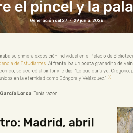
e el pincel y la pal
Generación del 27
29 junio, 2026
raba su primera exposición individual en el Palacio de Bibliotec
dencia de Estudiantes
. Al frente iba un poeta granadino de ve
orrido, se acercó al pintor y le dijo: “Lo que daría yo, Gregorio,
[1]
unidos en la eternidad como Góngora y Velázquez.”
 García Lorca
. Tenía razón.
ro: Madrid, abril