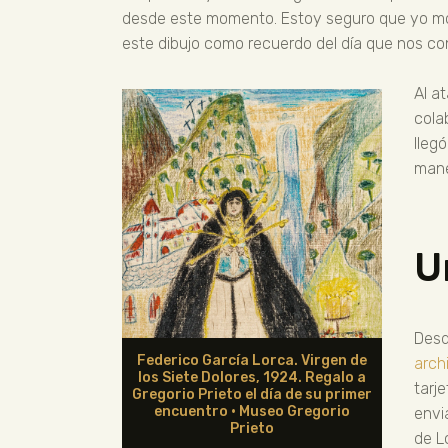
desde este momento. Estoy seguro que yo mo
este dibujo como recuerdo del día que nos c
Al a
cola
lleg
mane
U
Desd
Federico García Lorca. Virgen de
arch
los Siete Dolores, 1924. Regalo a
tarj
Gregorio Prieto el día de su primer
encuentro · Museo Gregorio
envi
Prieto
de L