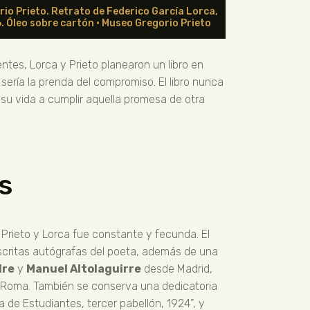
io Prieto. Retrato de Federico García Lorca,
. Óleo sobre cartón · Museo Gregorio Prieto
ntes, Lorca y Prieto planearon un libro en
 sería la prenda del compromiso. El libro nunca
e su vida a cumplir aquella promesa de otra
s
 Prieto y Lorca fue constante y fecunda. El
critas autógrafas del poeta, además de una
dre
y
Manuel Altolaguirre
desde Madrid,
 Roma. También se conserva una dedicatoria
a de Estudiantes, tercer pabellón, 1924”, y