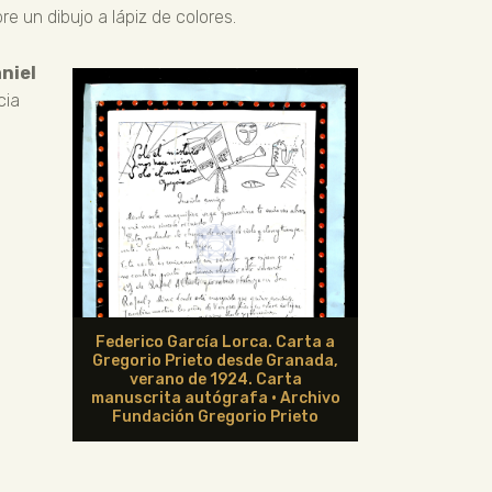
e un dibujo a lápiz de colores.
niel
cia
Federico García Lorca. Carta a
Gregorio Prieto desde Granada,
verano de 1924. Carta
manuscrita autógrafa · Archivo
Fundación Gregorio Prieto