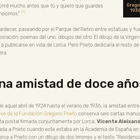
Gregor
riré mucho antes que tú y quiero que guardes
1936
[1]
onocimos.”
tardecer, paseando por el Parque del Retiro entre estatuas y fue
boración: poemas del uno, dibujos del otro. El dibujo de la Virgen
ó a publicarse en vida de Lorca. Pero Prieto dedicaría el resto d
ra.
na amistad de doce año
e aquel abril de 1924 hasta el verano de 1936, la amistad entre
ivo de la Fundación Gregorio Prieto
conserva seis cartas manus
eta postal firmada conjuntamente por Lorca,
Vicente Aleixan
ada a Prieto cuando este estaba en la Academia de España en
orca a Prieto con un dibujo de dos limones y el texto “Residenci