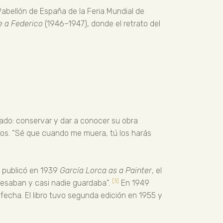
 Pabellón de España de la Feria Mundial de
 a Federico
(1946–1947), donde el retrato del
dado: conservar y dar a conocer su obra
bujos. “Sé que cuando me muera, tú los harás
s publicó en 1939
García Lorca as a Painter
, el
[3]
eresaban y casi nadie guardaba”.
En 1949
fecha. El libro tuvo segunda edición en 1955 y