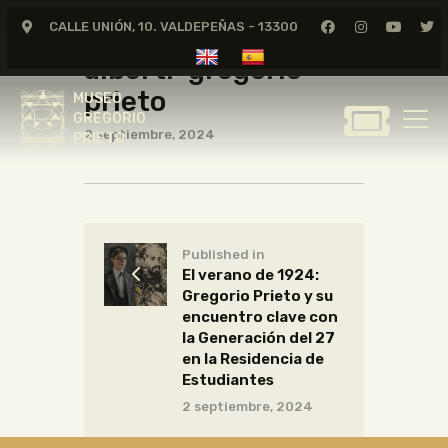
El Pueblo. Rafael Alberti
CALLE UNIÓN, 10. VALDEPEÑAS - 13300
el-pueblo-rafael-
alberti-gregorio-
MUSEO
GREGORIO
prieto
MUSEO
PRIETO
GREGORIO
2 septiembre, 2024
PRIETO
GREGORIO PRIETO
MUSEO
ARCHIVO
Published in
CERTAMEN DE DIBUJO
El verano de 1924:
FUNDACIÓN
Gregorio Prieto y su
encuentro clave con
TIENDA
la Generación del 27
NOTICIAS
en la Residencia de
Estudiantes
2 septiembre, 2024