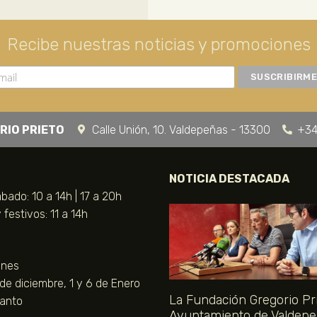
Recibe nuestras noticias y promociones
RIO PRIETO
Calle Unión, 10. Valdepeñas - 13300
+34
NOTICIA DESTACADA
bado: 10 a 14h | 17 a 20h
festivos: 11 a 14h
unes
 de diciembre, 1 y 6 de Enero
La Fundación Gregorio Pri
Santo
Ayuntamiento de Valdepe