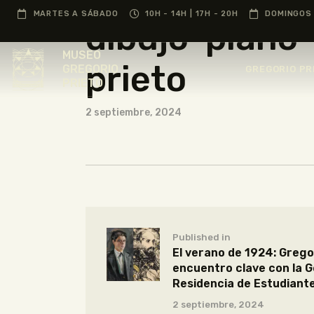
MARTES A SÁBADO
10H - 14H | 17H - 20H
DOMINGOS 
dibujo-piano-
MUSEO
prieto
GREGORIO
GREGORIO PR
PRIETO
2 septiembre, 2024
Published in
El verano de 1924: Gregor
encuentro clave con la G
Residencia de Estudiant
2 septiembre, 2024