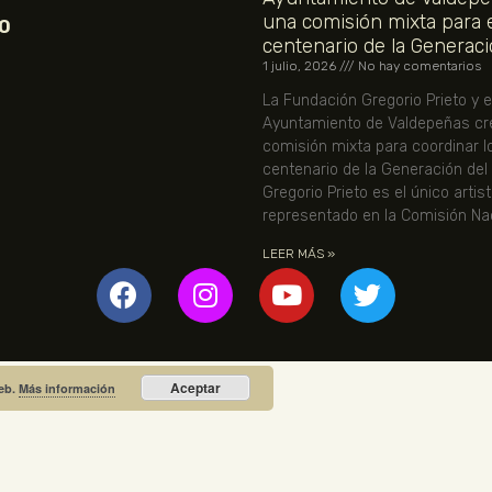
una comisión mixta para 
O
centenario de la Generaci
1 julio, 2026
No hay comentarios
La Fundación Gregorio Prieto y e
Ayuntamiento de Valdepeñas cr
comisión mixta para coordinar l
centenario de la Generación del
Gregorio Prieto es el único artis
representado en la Comisión Nac
LEER MÁS »
Aceptar
web.
Más información