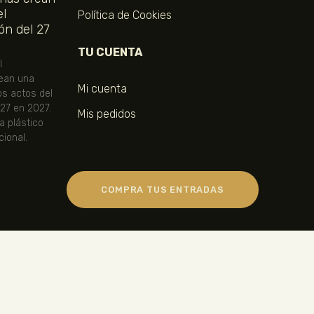
el
Política de Cookies
ón del 27
TU CUENTA
l
ean una
Mi cuenta
os actos del
 27 en 2027.
Mis pedidos
ta plástico
ional.
COMPRA TUS ENTRADAS