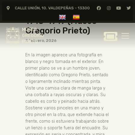
Gregorio Prieto (1918-1919)
CALLE UNIÓN, 10. VALDEPEÑAS - 13300
Gregorio Prieto,
1918-1919 (Museo
MUSEO
GREGORIO
Gregorio Prieto)
MUSEO
PRIETO
GREGORIO
3 febrero, 2026
PRIETO
GREGORIO PRIETO
En la imagen aparece una fotografía en
MUSEO
blanco y negro tomada en el exterior. En
ARCHIVO
primer plano se ve a un hombre joven,
identificado como Gregorio Prieto, sentado
CERTAMEN DE DIBUJO
o ligeramente inclinado mientras pinta.
FUNDACIÓN
Viste una camisa clara de manga larga y
una corbata a rayas oscuras y claras. Su
TIENDA
cabello es corto y peinado hacia atrás.
NOTICIAS
Sostiene varios pinceles en una mano y
otro pincel en la otra, que extiende hacia el
frente, como si estuviera trabajando sobre
un lienzo o soporte fuera del encuadre. Su
expresión es seria y concentrada, y mira