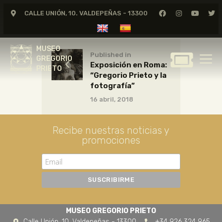
CALLE UNIÓN, 10. VALDEPEÑAS - 13300
MUSEO
GREGORIO
MUSEO
PRIETO
Published in
GREGORIO
Exposición en Roma:
PRIETO
“Gregorio Prieto y la
GREGORIO PRIETO
fotografía”
MUSEO
16 abril, 2018
ARCHIVO
CERTAMEN DE DIBUJO
Recibe nuestras noticias y
promociones
FUNDACIÓN
TIENDA
NOTICIAS
MUSEO GREGORIO PRIETO
Calle Unión, 10. Valdepeñas - 13300
+34 926 324 965