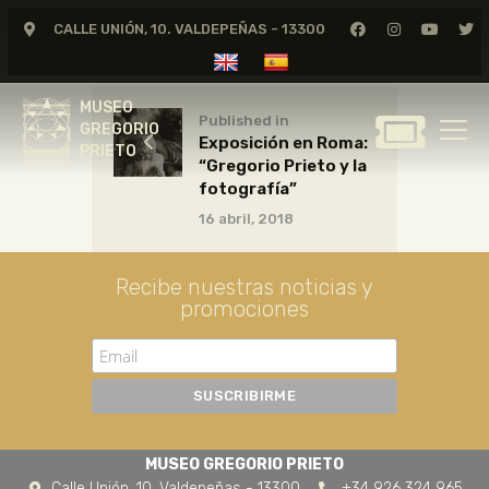
CALLE UNIÓN, 10. VALDEPEÑAS - 13300
MUSEO
GREGORIO
MUSEO
PRIETO
Published in
GREGORIO
Exposición en Roma:
PRIETO
“Gregorio Prieto y la
GREGORIO PRIETO
fotografía”
MUSEO
16 abril, 2018
ARCHIVO
CERTAMEN DE DIBUJO
Recibe nuestras noticias y
promociones
FUNDACIÓN
TIENDA
NOTICIAS
MUSEO GREGORIO PRIETO
Calle Unión, 10. Valdepeñas - 13300
+34 926 324 965