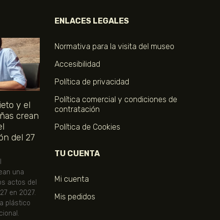
ENLACES LEGALES
Normativa para la visita del museo
Accesibilidad
Política de privacidad
Política comercial y condiciones de
eto y el
contratación
ñas crean
el
Política de Cookies
ón del 27
TU CUENTA
l
ean una
Mi cuenta
os actos del
 27 en 2027.
Mis pedidos
ta plástico
ional.