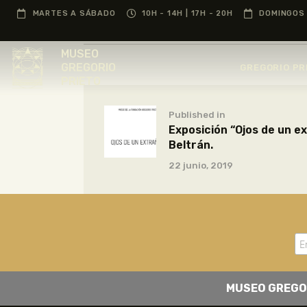
MARTES A SÁBADO
10H - 14H | 17H - 20H
DOMINGOS 
MUSEO
GREGORIO
GREGORIO PR
PRIETO
Published in
Exposición “Ojos de un e
Beltrán.
22 junio, 2019
MUSEO GREGO