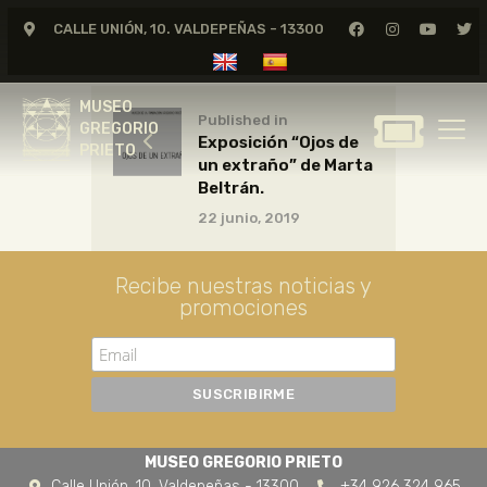
CALLE UNIÓN, 10. VALDEPEÑAS - 13300
MUSEO
GREGORIO
MUSEO
PRIETO
Published in
GREGORIO
Exposición “Ojos de
PRIETO
un extraño” de Marta
GREGORIO PRIETO
Beltrán.
MUSEO
22 junio, 2019
ARCHIVO
CERTAMEN DE DIBUJO
Recibe nuestras noticias y
promociones
FUNDACIÓN
TIENDA
NOTICIAS
MUSEO GREGORIO PRIETO
Calle Unión, 10. Valdepeñas - 13300
+34 926 324 965