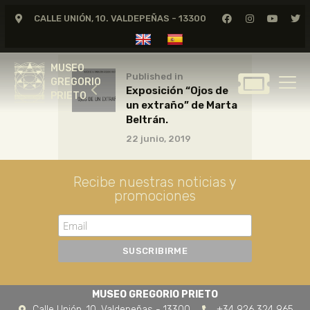
CALLE UNIÓN, 10. VALDEPEÑAS - 13300
MUSEO
GREGORIO
MUSEO
PRIETO
Published in
GREGORIO
Exposición “Ojos de
PRIETO
un extraño” de Marta
GREGORIO PRIETO
Beltrán.
MUSEO
22 junio, 2019
ARCHIVO
CERTAMEN DE DIBUJO
Recibe nuestras noticias y
promociones
FUNDACIÓN
TIENDA
NOTICIAS
MUSEO GREGORIO PRIETO
Calle Unión, 10. Valdepeñas - 13300
+34 926 324 965