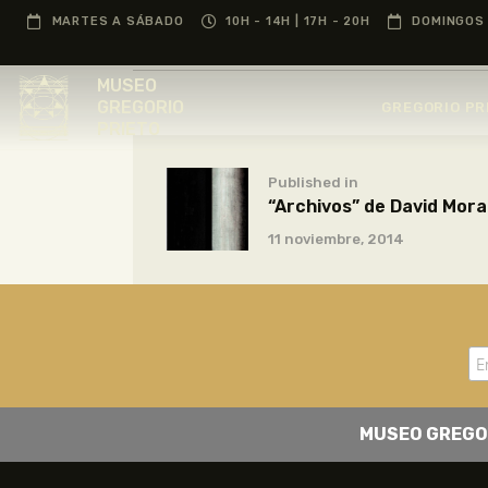
MARTES A SÁBADO
10H - 14H | 17H - 20H
DOMINGOS 
MUSEO
GREGORIO
GREGORIO PR
PRIETO
Published in
“Archivos” de David Mora
11 noviembre, 2014
MUSEO GREGO