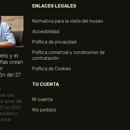
ENLACES LEGALES
Normativa para la visita del museo
Accesibilidad
Política de privacidad
Política comercial y condiciones de
eto y el
contratación
ñas crean
el
Política de Cookies
ón del 27
TU CUENTA
l
ean una
Mi cuenta
os actos del
 27 en 2027.
Mis pedidos
ta plástico
ional.