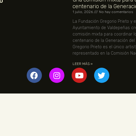
O
centenario de la Generaci
1 julio, 2026
No hay comentarios
La Fundación Gregorio Prieto y e
Ayuntamiento de Valdepeñas cr
comisión mixta para coordinar l
centenario de la Generación del
Gregorio Prieto es el único artis
representado en la Comisión Nac
LEER MÁS »