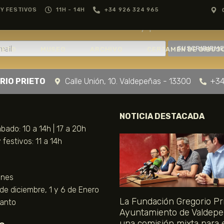
GREGORIO PRIETO
Y FESTIVOS
11H - 14H
+34 926 324 965
Recibe nuestras noticias y promociones
MUSEO
MUSEO
GREGORIO
IETO
MUSEO
ARCHIVO
CERTAMEN DE DIBUJ
PRIETO
ARCHIVO
RIO PRIETO
Calle Unión, 10. Valdepeñas - 13300
+34
CERTAMEN DE
DIBUJO
NOTICIA DESTACADA
bado: 10 a 14h | 17 a 20h
FUNDACIÓN
festivos: 11 a 14h
TIENDA
unes
 de diciembre, 1 y 6 de Enero
NOTICIAS
La Fundación Gregorio Pri
Santo
Ayuntamiento de Valdepe
una comisión mixta para 