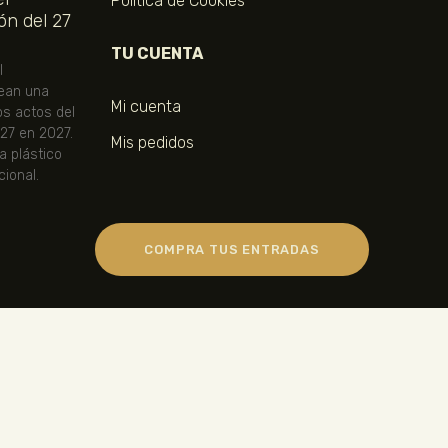
Política de Cookies
ón del 27
TU CUENTA
l
ean una
Mi cuenta
os actos del
 27 en 2027.
Mis pedidos
ta plástico
ional.
COMPRA TUS ENTRADAS