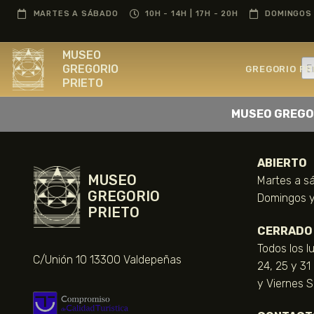
CONTENTS
MARTES A SÁBADO
10H - 14H | 17H - 20H
DOMINGOS 
MUSEO
GREGORIO
GREGORIO PR
PRIETO
MUSEO GREGO
ABIERTO
MUSEO
Martes a sá
GREGORIO
Domingos y 
PRIETO
CERRADO
Todos los l
C/Unión 10 13300 Valdepeñas
24, 25 y 31
y Viernes 