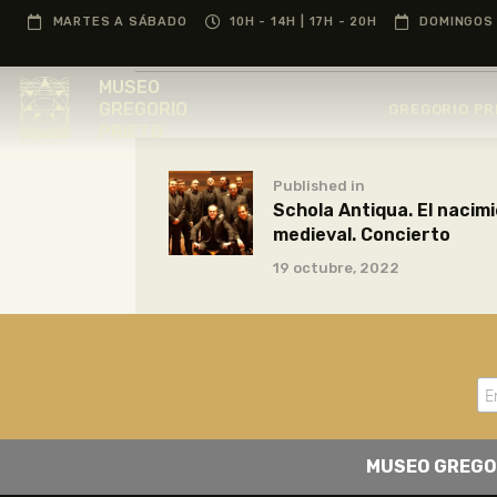
MARTES A SÁBADO
10H - 14H | 17H - 20H
DOMINGOS 
MUSEO
GREGORIO
GREGORIO PR
PRIETO
Published in
Schola Antiqua. El nacim
medieval. Concierto
19 octubre, 2022
MUSEO GREGO