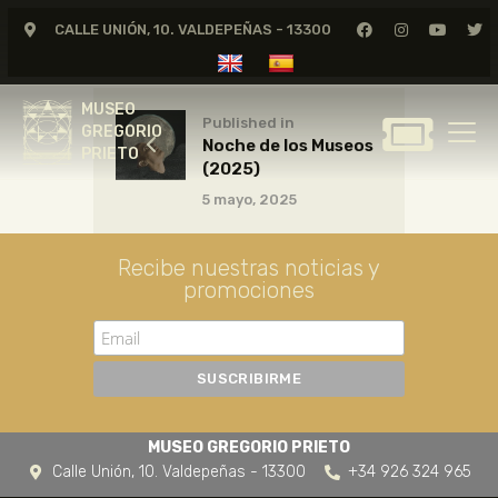
CALLE UNIÓN, 10. VALDEPEÑAS - 13300
MUSEO
GREGORIO
MUSEO
PRIETO
Published in
GREGORIO
Noche de los Museos
PRIETO
(2025)
GREGORIO PRIETO
5 mayo, 2025
MUSEO
ARCHIVO
Recibe nuestras noticias y
CERTAMEN DE DIBUJO
promociones
FUNDACIÓN
TIENDA
NOTICIAS
MUSEO GREGORIO PRIETO
Calle Unión, 10. Valdepeñas - 13300
+34 926 324 965