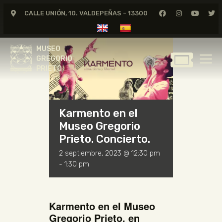
CALLE UNIÓN, 10. VALDEPEÑAS - 13300
<< All Events
MUSEO
GREGORIO
MUSEO
PRIETO
GREGORIO
PRIETO
GREGORIO PRIETO
MUSEO
Karmento en el
ARCHIVO
Museo Gregorio
CERTAMEN DE DIBUJO
Prieto. Concierto.
FUNDACIÓN
2 septiembre, 2023 @ 12:30 pm
TIENDA
-
1:30 pm
NOTICIAS
Karmento en el Museo
Gregorio Prieto, en