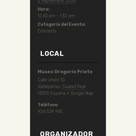
2 septiembre, 2023
Hora:
12:30 pm - 1:30 pm
Categoría del Evento:
Concierto
LOCAL
Museo Gregorio Prieto
Calle Unión 10
Valdepeñas
,
Ciudad Real
13300
España
+ Google Map
Teléfono
926 324 965
ORGANIZADOR