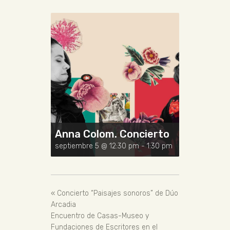
Anna Colom. Concierto
septiembre 5 @ 12:30 pm
-
1:30 pm
«
Concierto “Paisajes sonoros” de Dúo
Arcadia
Encuentro de Casas-Museo y
Fundaciones de Escritores en el