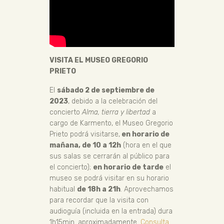
VISITA EL MUSEO GREGORIO
PRIETO
El
sábado 2 de septiembre de
2023
, debido a la celebración del
concierto
Alma, tierra y libertad
a
cargo de Karmento, el Museo Gregorio
Prieto podrá visitarse,
en horario de
mañana, de 10 a 12h
(hora en el que
sus salas se cerrarán al público para
el concierto);
en horario de tarde
el
museo se podrá visitar en su horario
habitual
de 18h a 21h
. Aprovechamos
para recordar que la visita con
audioguía (incluida en la entrada) dura
1h15min. aproximadamente.
Consulta